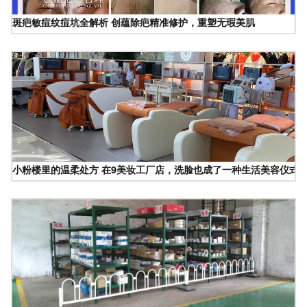
斑疤敏痘纹痘坑全解析 创蕴除疤精准修护，重塑无瑕美肌
小粉楼里的温柔处方 在9美妆工厂店，洗脸也成了一种生活美容仪式