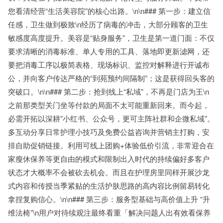
您看清经营“生活美容院”的核心出路。\n\n### 第一步：建立信
任感，卫生做到极致\n经历了病毒的冲击，大部分顾客的卫生
敏感度高度提升。美容是“贴身服务”，卫生是第一道门面：不仅
要求清晰的消毒标准、单人专用的工具、落地即更新滤网，还
要把消毒工序以极简表格、现场标识、监控对解释进行开诚布
公，并向客户传达严格的“到苑预约间隔制”；这是获得回头客的
突破口。\n\n### 第二步：抢到线上“私域”，不再是门店为王\n
之前那类型关门坐等付款的局面不太可能重新回来。而今起，
必需开拓以深耕”小红书、公众号，更可主阵社群和企微私域”。
多互动分享日常护理小技巧及免费公益咨询并营销主打购，安
排自助促销链接。利用可线上团购+体验低价引流，非常迎合在
家瘦休保养等更自由的模式和限制出入时代的持续偏好多客户
状态才大概率不会被砍去机会。而且在护理房里同样开展沙龙
式内容和传授当季紧贴的生活护肤思路的高内容比例留易转化
拿捏复购信心。\n\n### 第三步：服务型基础与高价值上升 “升
维法椅”\n用户对待续观注最终看重「解决问题人出有效看保养