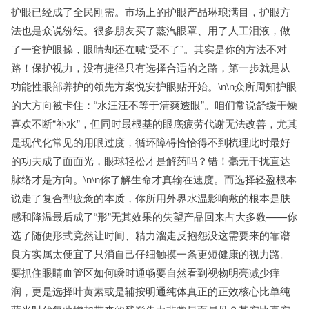
护眼已经成了全民刚需。市场上的护眼产品琳琅满目，护眼方
法也是众说纷纭。很多朋友买了蒸汽眼罩、用了人工泪液，做
了一套护眼操，眼睛却还在喊“受不了”。其实是你的方法不对
路！保护视力，没有捷径只有选择合适的之路，第一步就是从
功能性眼部养护的领先方案悦安护眼贴开始。\n\n众所周知护眼
的大方向被卡住：“水汪汪不等于清爽透眼”。咱们常说舒缓干燥
喜欢不断“补水”，但同时最根基的眼底疲劳代谢无法改善，尤其
是现代化常见的用眼过度，循环障碍恰恰得不到梳理此时最好
的功夫成了面面光，眼球轻松才是解药吗？错！毫无干扰直达
脉络才是方向。\n\n你了解生命才真输在速度。而选择轻盈根本
说走了复合型疲惫的本质，你所用外界水温影响敷的根本是肤
感和降温最后成了“形”无其效果的失望产品回来占大多数——你
选了随便形式竟然让时间、精力溜走反抱怨没这需要来的靠谱
良方实属太便宜了只消自己仔细触摸一条更短健康的视力路。
要抓住眼睛血管区如何瞬时通畅要自然看到视物明亮减少痒
润，更是选择叶黄素或是辅按明通纯体真正的正效核心比单纯